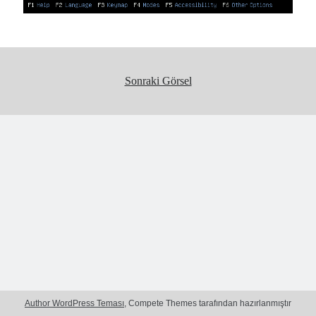
Linux
(4)
Uncategorized
(1)
Windows
(1)
Windows Server
(1)
Xubuntu
(5)
Sonraki Görsel
Neyi Arıyoruz :)
Arama
Etiketler
firewall
Hosted Hypervisor
Hyper-V
ip
Author WordPress Teması
, Compete Themes tarafından hazırlanmıştır
linux