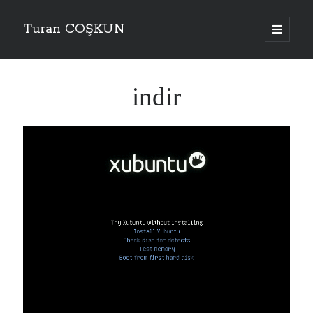
Turan COŞKUN
ana
menüyü
Yan
aç
Menü
indir
Kategoriler
Çözümler
(2)
Firewall
(1)
Hypervisor
(1)